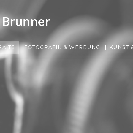
RAITS
FOTOGRAFIK & WERBUNG
KUNST 
... ewige Augenbl