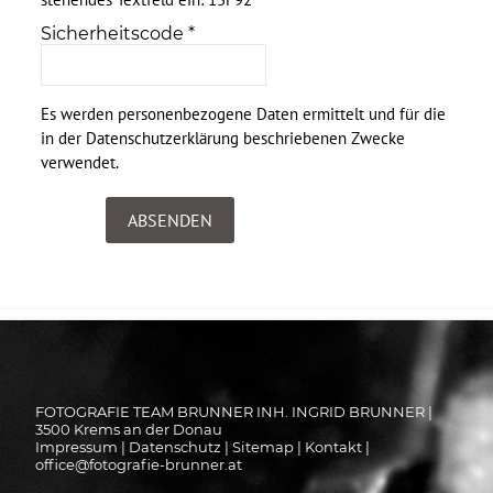
Sicherheitscode
*
Es werden personenbezogene Daten ermittelt und für die
in der
Datenschutzerklärung
beschriebenen Zwecke
verwendet.
FOTOGRAFIE TEAM BRUNNER INH. INGRID BRUNNER
|
3500
Krems an der Donau
Impressum
|
Datenschutz
|
Sitemap
|
Kontakt
|
office@fotografie-brunner.at